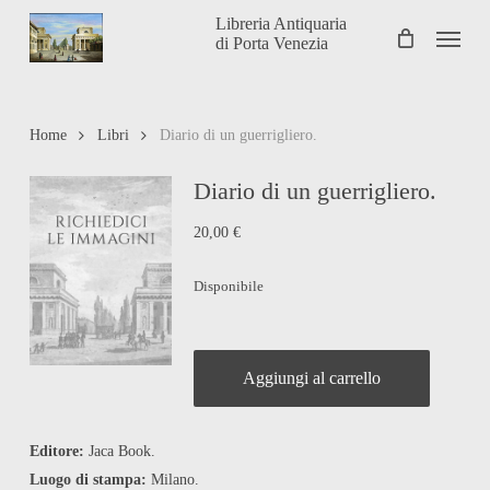
Skip
Libreria Antiquaria
Menu
to
di Porta Venezia
main
content
Home
Libri
Diario di un guerrigliero.
Diario di un guerrigliero.
20,00
€
Disponibile
Aggiungi al carrello
Editore:
Jaca Book.
Luogo di stampa:
Milano.