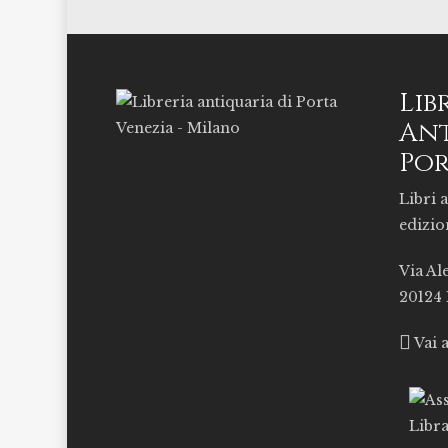
Lib
Ant
Por
Libri a
edizio
Via Al
20124
Vai 