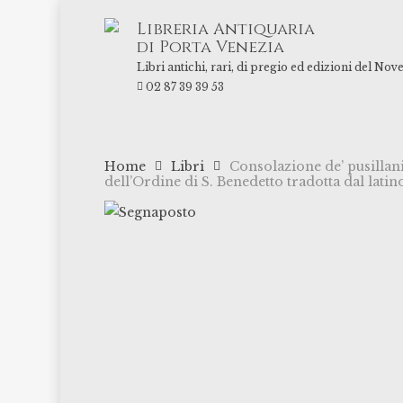
Skip
Libreria Antiquaria
to
di Porta Venezia
main
Libri antichi, rari, di pregio ed edizioni del Nov
content
02 87 39 39 53
Home
Libri
Consolazione de’ pusillani
dell’Ordine di S. Benedetto tradotta dal latin