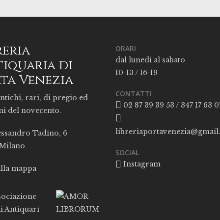
reria
ORARI
dal lunedì al sabato
iquaria di
10-13 / 16-19
ta Venezia
CONTATTI
ntichi, rari, di pregio ed
02 87 39 39 53 / 347 17 63 0
ni del novecento.
libreriaportavenezia@gmai
essandro Tadino, 6
 Milano
SOCIAL
Instagram
alla mappa