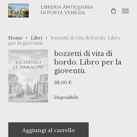
Skip
Libreria Antiquaria
Men
to
di Porta Venezia
main
content
Home
Libri
bozzetti di vita di bordo. Libro
per la gioventù.
bozzetti di vita di
bordo. Libro per la
gioventù.
38,00
€
Disponibile
Aggiungi al carrello