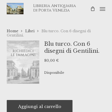
Skip
Libreria Antiquaria
Men
to
di Porta Venezia
main
content
Home
Libri
Blu turco. Con 6 disegni di
Gentilini.
Blu turco. Con 6
disegni di Gentilini.
80,00
€
Disponibile
Aggiungi al carrello