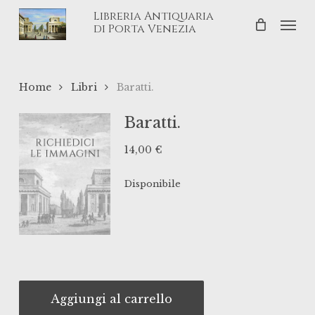
Skip
Libreria Antiquaria
Men
to
di Porta Venezia
main
content
Home
Libri
Baratti.
Baratti.
14,00
€
Disponibile
Aggiungi al carrello