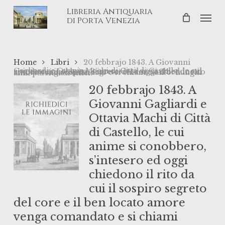
Skip
Libreria Antiquaria
Men
to
di Porta Venezia
main
content
Home
Libri
20 febbrajo 1843. A Giovanni
Gagliardi e Ottavia Machi di Città di Castello, le cui anime si conobbero, s’intesero ed oggi chiedono il rito da cui il sospiro segreto del core e il ben locato amore venga comandato e si chiami Santo. Lunghi anni passionati felici.
20 febbrajo 1843. A
Giovanni Gagliardi e
Ottavia Machi di Città
di Castello, le cui
anime si conobbero,
s’intesero ed oggi
chiedono il rito da
cui il sospiro segreto
del core e il ben locato amore
venga comandato e si chiami